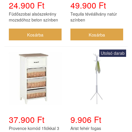
24.900 Ft
49.900 Ft
Füdőszobai alsószekrény
Tequila tévéállvány natúr
mozsdóhoz beton színben
színben
Fynn (vicco)
Utolsó darab
37.900 Ft
9.906 Ft
Provence komód 1fiókkal 3
Arist fehér fogas