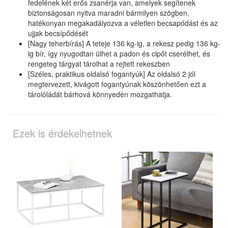
fedelének két erős zsanérja van, amelyek segítenek
biztonságosan nyitva maradni bármilyen szögben,
hatékonyan megakadályozva a véletlen becsapódást és az
ujjak becsípődését
[Nagy teherbírás] A teteje 136 kg-ig, a rekesz pedig 136 kg-
ig bír, így nyugodtan ülhet a padon és cipőt cserélhet, és
rengeteg tárgyat tárolhat a rejtett rekeszben
[Széles, praktikus oldalsó fogantyúk] Az oldalsó 2 jól
megtervezett, kivágott fogantyúnak köszönhetően ezt a
tárolóládát bárhová könnyedén mozgathatja.
Ezek is érdekelhetnek