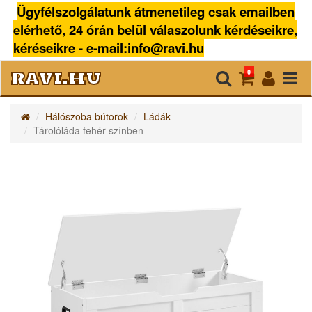
Ügyfélszolgálatunk átmenetileg csak emailben
elérhető, 24 órán belül válaszolunk kérdéseikre,
kéréseikre - e-mail:info@ravi.hu
ravi.hu
0
Hálószoba bútorok
Ládák
Tárolóláda fehér színben