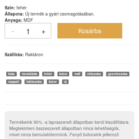
Szín:
fehér
Állapota:
Új termék a gyári csomagolásában.
Anyaga:
MDF
Szállítás:
Raktáron
láda
tárolóláda
fehér
bútor
mdf
előszoba
gyerekszoba
nappali
hálószoba
bútor
új
Termékeink 90% -a lapraszerelt állapotban kerül kiszállításra.
Megtekinteni összeszerelt állapotban nincs lehetőségük,
mivel nincs bemutatótermünk. Fenyő bútoraink jellemző