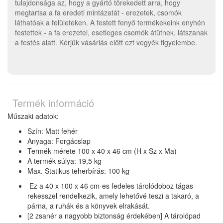
tulajdonsága az, hogy a gyártó törekedett arra, hogy
megtartsa a fa eredeti mintázatát - erezetek, csomók
láthatóak a felületeken. A festett fenyő termékekeink enyhén
festettek - a fa erezetei, esetleges csomók átütnek, látszanak
a festés alatt. Kérjük vásárlás előtt ezt vegyék figyelembe.
Termék információ
Műszaki adatok:
Szín: Matt fehér
Anyaga: Forgácslap
Termék mérete 100 x 40 x 46 cm (H x Sz x Ma)
A termék súlya: 19,5 kg
Max. Statikus teherbírás: 100 kg
Ez a 40 x 100 x 46 cm-es fedeles tárolódoboz tágas
rekesszel rendelkezik, amely lehetővé teszi a takaró, a
párna, a ruhák és a könyvek elrakását.
[2 zsanér a nagyobb biztonság érdekében] A tárolópad