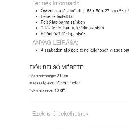
Termék információ
Összeszerelési méretek: 53 x 50 x 27 cm (Sz x
Fehérre festett fa
Felső lap barna színben
6 fiók fehér, barna, szürke színben
Különböző fiókfogantyúk
ANYAG LEÍRÁSA:
A szabadon álló polc teste különösen világos pau
FIÓK BELSŐ MÉRETEI
21 cm
fiók szélessége:
10 centiméter
Magasság elöl:
18 cm
fiók mélysége:
Ezek is érdekelhetnek