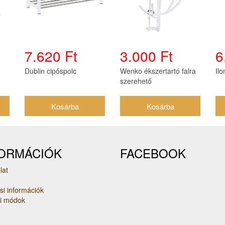
7.620 Ft
3.000 Ft
6
Dublin cipőspolc
Wenko ékszertartó falra
Ilo
szerehető
FORMÁCIÓK
FACEBOOK
lat
ási információk
si módok