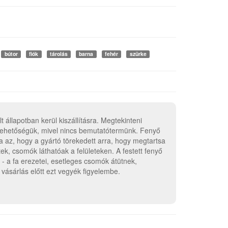
bútor
fiók
tárolás
barna
fehér
szürke
 állapotban kerül kiszállításra. Megtekinteni
 lehetőségük, mivel nincs bemutatótermünk. Fenyő
a az, hogy a gyártó törekedett arra, hogy megtartsa
tek, csomók láthatóak a felületeken. A festett fenyő
- a fa erezetei, esetleges csomók átütnek,
k vásárlás előtt ezt vegyék figyelembe.