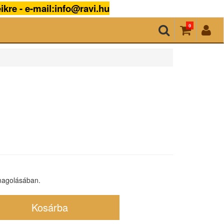
ikre - e-mail:info@ravi.hu
0
magolásában.