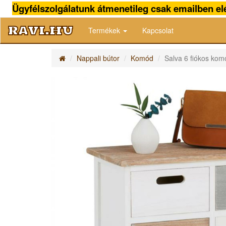
Ügyfélszolgálatunk átmenetileg csak emailben elé
ravi.hu
Termékek
Kapcsolat
Nappali bútor
Komód
Salva 6 fiókos kom