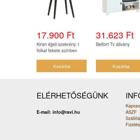
17.900 Ft
31.623 Ft
Kiran éjjeli szekrény 1
Belfort Tv állvány
fiókal fekete színben
ELÉRHETŐSÉGÜNK
IN
Kapcso
E-mail: info@ravi.hu
ASZF
Szállít
Fizeté