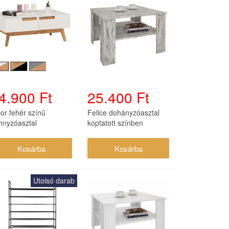
4.900 Ft
25.400 Ft
bor fehér színű
Felice dohányzóasztal
hnyzóasztal
koptatott színben
Utolsó darab