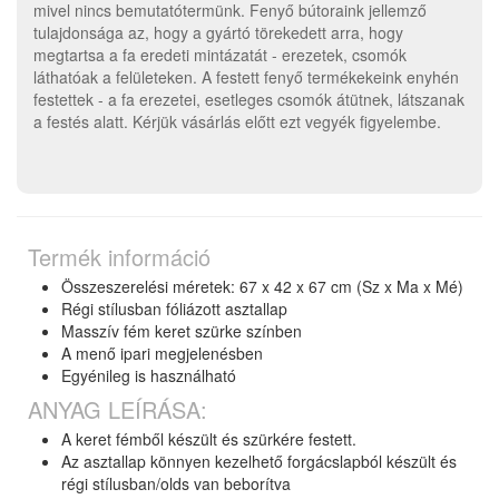
mivel nincs bemutatótermünk. Fenyő bútoraink jellemző
tulajdonsága az, hogy a gyártó törekedett arra, hogy
megtartsa a fa eredeti mintázatát - erezetek, csomók
láthatóak a felületeken. A festett fenyő termékekeink enyhén
festettek - a fa erezetei, esetleges csomók átütnek, látszanak
a festés alatt. Kérjük vásárlás előtt ezt vegyék figyelembe.
Termék információ
Összeszerelési méretek: 67 x 42 x 67 cm (Sz x Ma x Mé)
Régi stílusban fóliázott asztallap
Masszív fém keret szürke színben
A menő ipari megjelenésben
Egyénileg is használható
ANYAG LEÍRÁSA:
A keret fémből készült és szürkére festett.
Az asztallap könnyen kezelhető forgácslapból készült és
régi stílusban/olds van beborítva