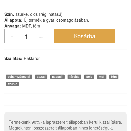
Szín:
szürke, olds (régi hatású)
Állapota:
Új termék a gyári csomagolásában.
Anyaga:
MDF, fém
Szállítás:
Raktáron
dohányzóasztal
asztal
nappali
tárolás
polc
mdf
fém
szürke
Termékeink 90% -a lapraszerelt állapotban kerül kiszállításra.
Megtekinteni összeszerelt állapotban nincs lehetőségük,