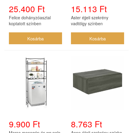
25.400 Ft
15.113 Ft
Felice dohányzóasztal
Aster éjjeli szekrény
koptatott színben
vadtölgy színben
9.900 Ft
8.763 Ft
Marsa mosogép és wc polc
Anne éjjeli szekrény szürke