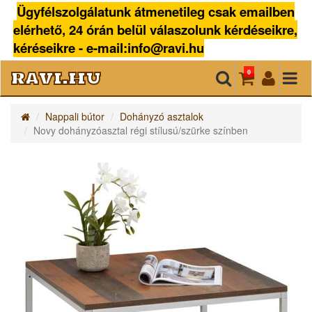
Ügyfélszolgálatunk átmenetileg csak emailben
elérhető, 24 órán belül válaszolunk kérdéseikre,
kéréseikre - e-mail:info@ravi.hu
ravi.hu
0
Nappali bútor
Dohányzó asztalok
Novy dohányzóasztal régi stílusú/szürke színben