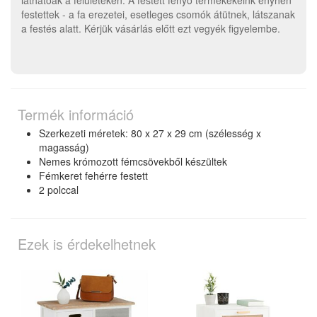
láthatóak a felületeken. A festett fenyő termékekeink enyhén
festettek - a fa erezetei, esetleges csomók átütnek, látszanak
a festés alatt. Kérjük vásárlás előtt ezt vegyék figyelembe.
Termék információ
Szerkezeti méretek: 80 x 27 x 29 cm (szélesség x
magasság)
Nemes krómozott fémcsövekből készültek
Fémkeret fehérre festett
2 polccal
Ezek is érdekelhetnek