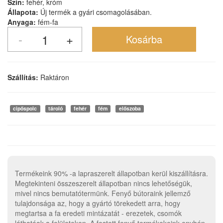
Szín:
fehér, króm
Állapota:
Új termék a gyári csomagolásában.
Anyaga:
fém-fa
Szállítás:
Raktáron
cipőspolc
tároló
fehér
fém
előszoba
Termékeink 90% -a lapraszerelt állapotban kerül kiszállításra.
Megtekinteni összeszerelt állapotban nincs lehetőségük,
mivel nincs bemutatótermünk. Fenyő bútoraink jellemző
tulajdonsága az, hogy a gyártó törekedett arra, hogy
megtartsa a fa eredeti mintázatát - erezetek, csomók