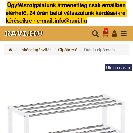
Ügyfélszolgálatunk átmenetileg csak emailben
elérhető, 24 órán belül válaszolunk kérdéseikre,
kéréseikre - e-mail:info@ravi.hu
ravi.hu
0
Lakáskiegészítők
Cipőtároló
Dublin cipőspolc
Utolsó darab