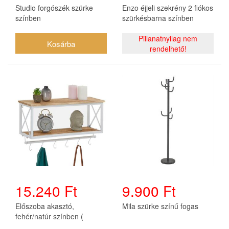
Studio forgószék szürke
Enzo éjjeli szekrény 2 fiókos
színben
szürkésbarna színben
Pillanatnyilag nem
rendelhető!
15.240 Ft
9.900 Ft
Előszoba akasztó,
Mila szürke színű fogas
fehér/natúr színben (
Armando)