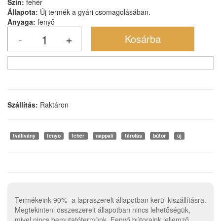
Szín:
fehér
Állapota:
Új termék a gyári csomagolásában.
Anyaga:
fenyő
Szállítás:
Raktáron
tvállvány
fenyő
fehér
nappali
tárolás
bútor
új
Termékeink 90% -a lapraszerelt állapotban kerül kiszállításra.
Megtekinteni összeszerelt állapotban nincs lehetőségük,
mivel nincs bemutatótermünk. Fenyő bútoraink jellemző