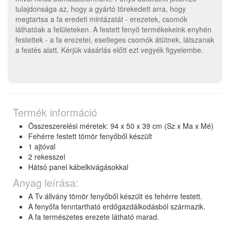
tulajdonsága az, hogy a gyártó törekedett arra, hogy
megtartsa a fa eredeti mintázatát - erezetek, csomók
láthatóak a felületeken. A festett fenyő termékekeink enyhén
festettek - a fa erezetei, esetleges csomók átütnek, látszanak
a festés alatt. Kérjük vásárlás előtt ezt vegyék figyelembe.
Termék információ
Összeszerelési méretek: 94 x 50 x 39 cm (Sz x Ma x Mé)
Fehérre festett tömör fenyőből készült
1 ajtóval
2 rekesszel
Hátsó panel kábelkivágásokkal
Anyag leírása:
A Tv állvány tömör fenyőből készült és fehérre festett.
A fenyőfa fenntartható erdőgazdálkodásból származik.
A fa természetes erezete látható marad.