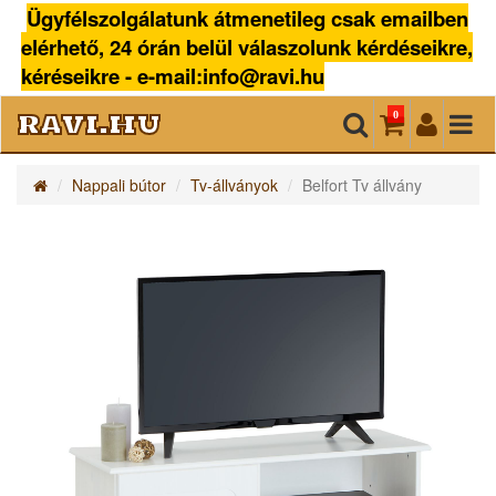
Ügyfélszolgálatunk átmenetileg csak emailben
elérhető, 24 órán belül válaszolunk kérdéseikre,
kéréseikre - e-mail:info@ravi.hu
ravi.hu
0
Nappali bútor
Tv-állványok
Belfort Tv állvány